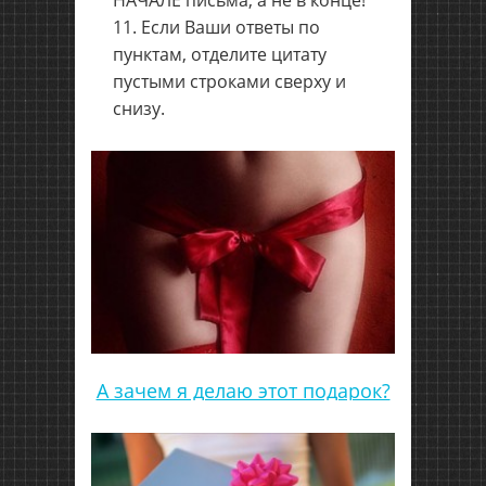
НАЧАЛЕ письма, а не в конце!
Если Ваши ответы по
пунктам, отделите цитату
пустыми строками сверху и
снизу.
А зачем я делаю этот подарок?