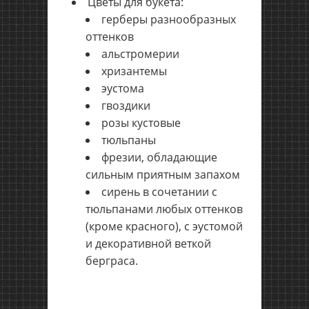
Цветы для букета:
герберы разнообразных
оттенков
альстромерии
хризантемы
эустома
гвоздики
розы кустовые
тюльпаны
фрезии, обладающие
сильным приятным запахом
сирень в сочетании с
тюльпанами любых оттенков
(кроме красного), с эустомой
и декоративной веткой
берграса.