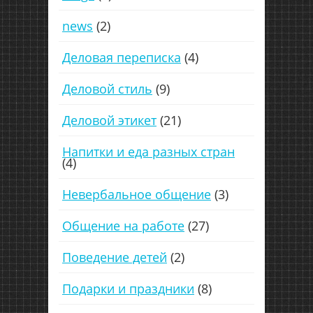
news
(2)
Деловая переписка
(4)
Деловой стиль
(9)
Деловой этикет
(21)
Напитки и еда разных стран
(4)
Невербальное общение
(3)
Общение на работе
(27)
Поведение детей
(2)
Подарки и праздники
(8)