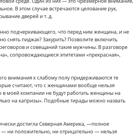
ловой среде. Один из них — это чрезмерное внимание,
ьное. В этом случае встречаются целование рук,
ывание дверей и т. д.
янно подчеркивающего, что перед ним женщина, и не
но снять пиджак? Закурить? Позволите включить
реговоров и совещаний такие мужчины. В разговоре
на», сопровождающиеся эпитетами «прекрасная»,
ого внимания к слабому полу придерживаются те
торые считают, что с женщинами вообще нельзя
то в моей компании не будут работать женщины на
лько на капризы». Подобные тирады можно назвать
ктически достигла Северная Америка, —полное
ем — ни положительно, ни отрицательно — нельзя