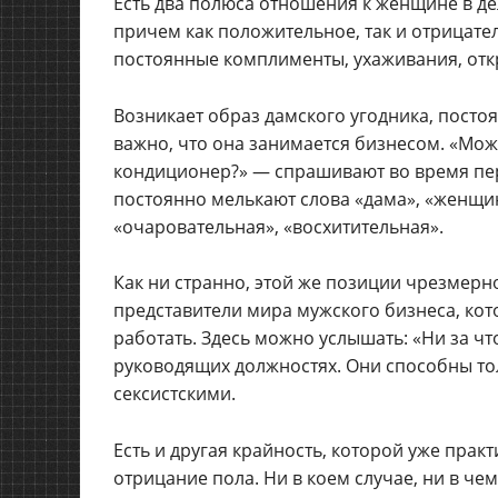
Есть два полюса отношения к женщине в де
причем как положительное, так и отрицател
постоянные комплименты, ухаживания, откр
Возникает образ дамского угодника, посто
важно, что она занимается бизнесом. «Мож
кондиционер?» — спрашивают во время пе
постоянно мелькают слова «дама», «женщи
«очаровательная», «восхитительная».
Как ни странно, этой же позиции чрезмерн
представители мира мужского бизнеса, ко
работать. Здесь можно услышать: «Ни за ч
руководящих должностях. Они способны то
сексистскими.
Есть и другая крайность, которой уже пра
отрицание пола. Ни в коем случае, ни в ч