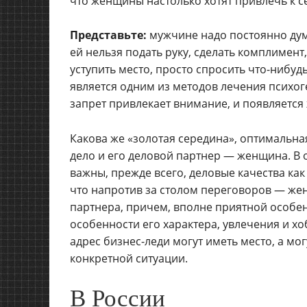
что женщины настолько хотят привлечь к с
Представьте:
мужчине надо постоянно дума
ей нельзя подать руку, сделать комплимент
уступить место, просто спросить что-нибуд
является одним из методов лечения психог
запрет привлекает внимание, и появляется
Какова же «золотая середина», оптимальн
дело и его деловой партнер — женщина. В 
важны, прежде всего, деловые качества как
что напротив за столом переговоров — же
партнера, причем, вполне приятной особен
особенности его характера, увлечения и х
адрес бизнес-леди могут иметь место, а мог
конкретной ситуации.
В России