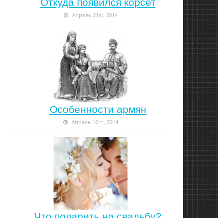
Откуда появился корсет
Апрель 21st, 2014
Особенности армян
Апрель 16th, 2014
Что подарить на свадьбу?