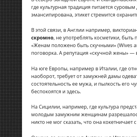
где культурная традиция питается суровым
эмансипирована, этикет стремится охранит
В этой связи, в Англии например, виктори
скромно
, не употреблять косметики, быть
«Женам положено быть скучными» (Wives are
поговорка. А репутация «скучной жены» — 
На юге Европы, например в Италии, где отн
наоборот, требует от замужней дамы одева
состоятельность ее мужа, и пылкость его ч
беспокоятся и здесь.
На Сицилии, например, где культура предс
молодым замужним женщинам разрешалось с
никто не мог сказать, что она кокетничае