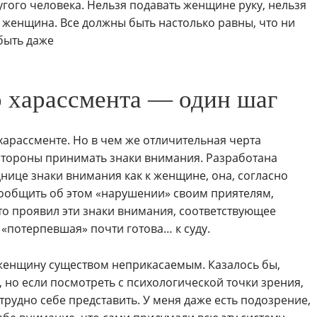
гого человека. Нельзя подавать женщине руку, нельзя
на женщина. Все должны быть настолько равны, что ни
 быть даже
о харассмента — один шаг
харассменте. Но в чем же отличительная черта
стороны принимать знаки внимания. Разработана
уднице знаки внимания как к женщине, она, согласно
сообщить об этом «нарушении» своим приятелям,
кто проявил эти знаки внимания, соответствующее
 «потерпевшая» почти готова… к суду.
т женщину существом неприкасаемым. Казалось бы,
 но если посмотреть с психологической точки зрения,
трудно себе представить. У меня даже есть подозрение,