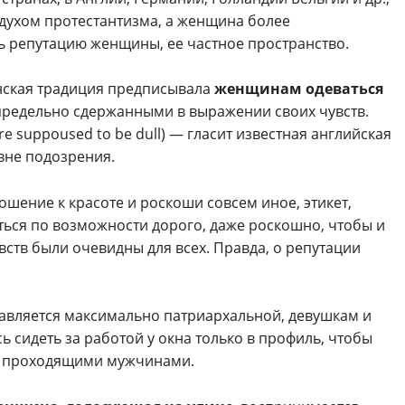
 духом протестантизма, а женщина более
ь репутацию женщины, ее частное пространство.
анская традиция предписывала
женщинам одеваться
 предельно сдержанными в выражении своих чувств.
 suppoused to be dull) — гласит известная английская
вне подозрения.
ошение к красоте и роскоши совсем иное, этикет,
ться по возможности дорого, даже роскошно, чтобы и
увств были очевидны для всех. Правда, о репутации
тавляется максимально патриархальной, девушкам и
идеть за работой у окна только в профиль, чтобы
т с проходящими мужчинами.