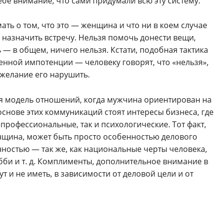
ебе внимание, что сами придумали всю эту систему.
ть о том, что это — женщина и что ни в коем случае
, назначить встречу. Нельзя помочь донести вещи,
ь — в общем, ничего нельзя. Кстати, подобная тактика
енной импотенции — человеку говорят, что «нельзя»,
 желание его нарушить.
ая модель отношений, когда мужчина ориентирован на
основе этих коммуникаций стоят интересы бизнеса, где
 профессиональные, так и психологические. Тот факт,
нщина, может быть просто особенностью делового
ностью — так же, как национальные черты человека,
обби и т. д. Комплименты, дополнительное внимание в
ут и не иметь, в зависимости от деловой цели и от