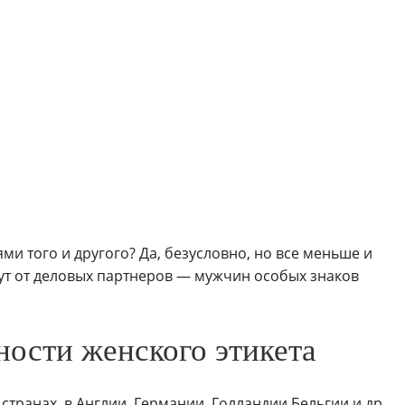
ми того и другого? Да, безусловно, но все меньше и
дут от деловых партнеров — мужчин особых знаков
ости женского этикета
странах, в Англии, Германии, Голландии Бельгии и др.,