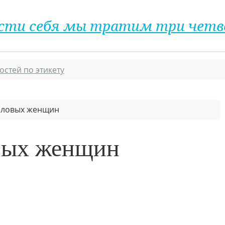
 вести себя мы тратим три чет
остей по этикету
еловых женщин
вых женщин