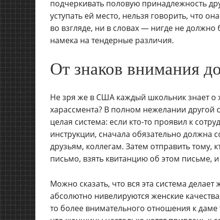
подчеркивать половую принадлежность дру
уступать ей место, нельзя говорить, что о
во взгляде, ни в словах — нигде не должно
намека на тендерные различия.
От знаков внимания д
Не зря же в США каждый школьник знает о 
харассмента? В полном нежелании другой 
целая система: если кто-то проявил к сотр
инструкции, сначала обязательно должна 
друзьям, коллегам. Затем отправить тому, 
письмо, взять квитанцию об этом письме, и
Можно сказать, что вся эта система делае
абсолютно нивелируются женские качества,
то более внимательного отношения к даме 