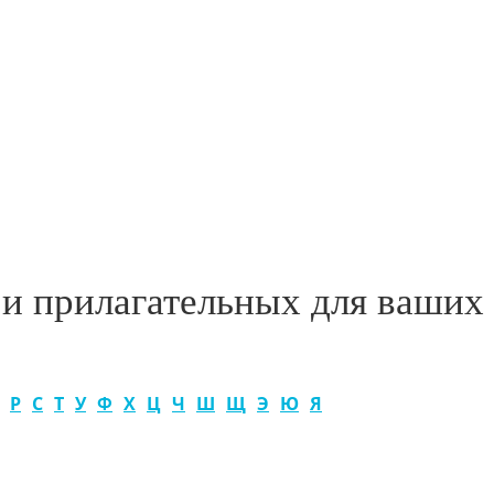
 и прилагательных для ваших
Р
С
Т
У
Ф
Х
Ц
Ч
Ш
Щ
Э
Ю
Я