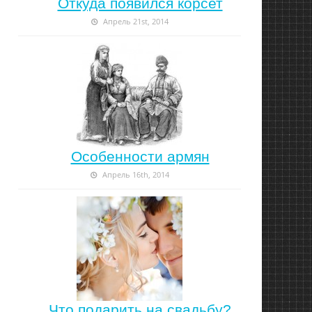
Откуда появился корсет
Апрель 21st, 2014
Особенности армян
Апрель 16th, 2014
Что подарить на свадьбу?