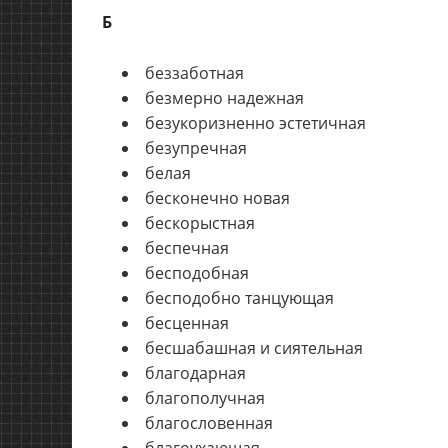
Б
беззаботная
безмерно надежная
безукоризненно эстетичная
безупречная
белая
бесконечно новая
бескорыстная
беспечная
бесподобная
бесподобно танцующая
бесценная
бесшабашная и сиятельная
благодарная
благополучная
благословенная
благоухающая