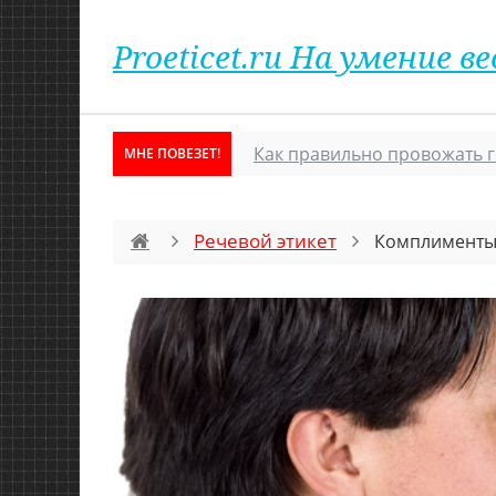
Proeticet.ru На умение
Как правильно провожать г
МНЕ ПОВЕЗЕТ!
Речевой этикет
Комплименты 