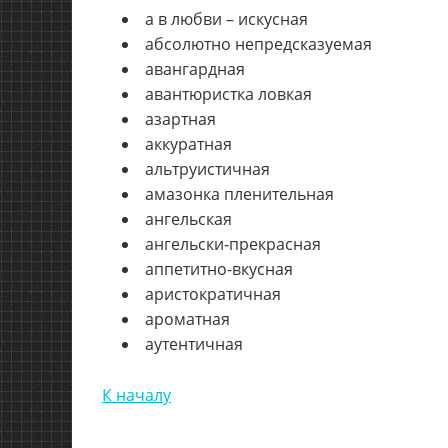
а в любви – искусная
абсолютно непредсказуемая
авангардная
авантюристка ловкая
азартная
аккуратная
альтруистичная
амазонка пленительная
ангельская
ангельски-прекрасная
аппетитно-вкусная
аристократичная
ароматная
аутентичная
К началу