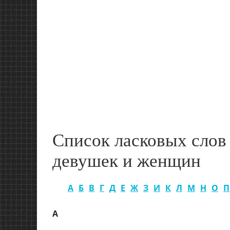
Список ласковых слов
девушек и женщин
А
Б
В
Г
Д
Е
Ж
З
И
К
Л
М
Н
О
П
А