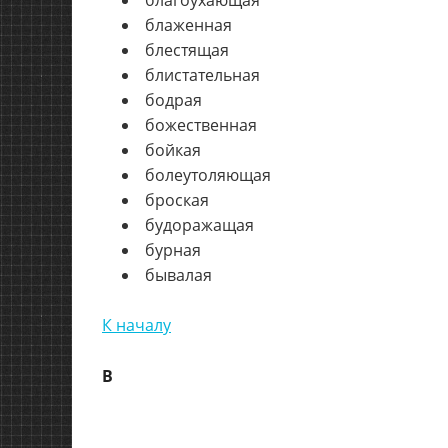
блаженная
блестящая
блистательная
бодрая
божественная
бойкая
болеутоляющая
броская
будоражащая
бурная
бывалая
К началу
В