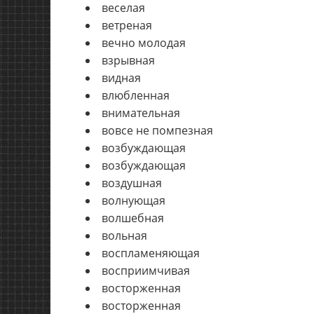
веселая
ветреная
вечно молодая
взрывная
видная
влюбленная
внимательная
вовсе не помпезная
возбуждающая
возбуждающая
воздушная
волнующая
волшебная
вольная
воспламеняющая
восприимчивая
восторженная
восторженная