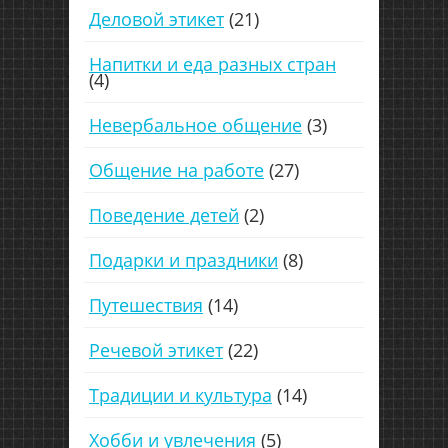
Деловой этикет
(21)
Напитки и еда разных стран
(4)
Невербальное общение
(3)
Общение на работе
(27)
Поведение детей
(2)
Подарки и праздники
(8)
Путешествия
(14)
Речевой этикет
(22)
Традиции и культура
(14)
Хобби и увлечения
(5)