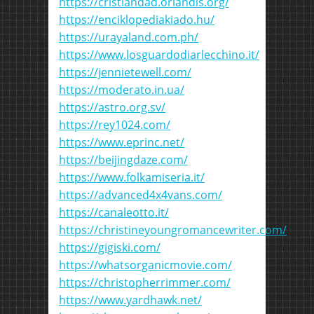
https://cristiandad.orlandis.org/
https://enciklopediakiado.hu/
https://urayaland.com.ph/
https://www.losguardodiarlecchino.it/
https://jennietewell.com/
https://moderato.in.ua/
https://astro.org.sv/
https://rey1024.com/
https://www.eprinc.net/
https://beijingdaze.com/
https://www.folkamiseria.it/
https://advanced4x4vans.com/
https://canaleotto.it/
https://christineyoungromancewriter.com/
https://gigiski.com/
https://whatsorganicmovie.com/
https://christopherrimmer.com/
https://www.yardhawk.net/