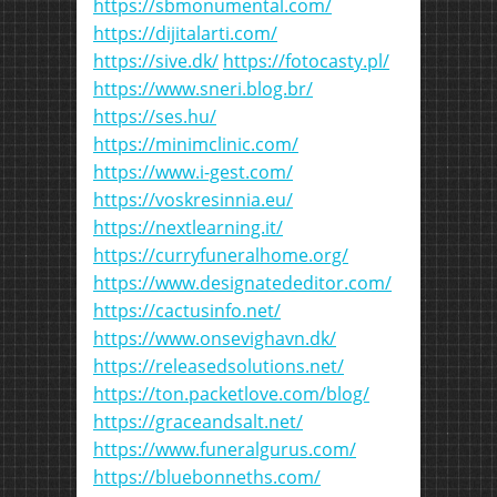
https://sbmonumental.com/
https://dijitalarti.com/
https://sive.dk/
https://fotocasty.pl/
https://www.sneri.blog.br/
https://ses.hu/
https://minimclinic.com/
https://www.i-gest.com/
https://voskresinnia.eu/
https://nextlearning.it/
https://curryfuneralhome.org/
https://www.designatededitor.com/
https://cactusinfo.net/
https://www.onsevighavn.dk/
https://releasedsolutions.net/
https://ton.packetlove.com/blog/
https://graceandsalt.net/
https://www.funeralgurus.com/
https://bluebonneths.com/