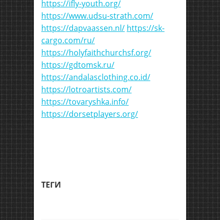
https://ifly-youth.org/
https://www.udsu-strath.com/
https://dapvaassen.nl/
https://sk-
cargo.com/ru/
https://holyfaithchurchsf.org/
https://gdtomsk.ru/
https://andalasclothing.co.id/
https://lotroartists.com/
https://tovaryshka.info/
https://dorsetplayers.org/
ТЕГИ