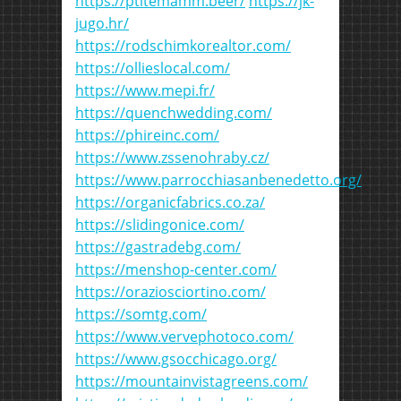
https://ptitemamm.beer/
https://jk-
jugo.hr/
https://rodschimkorealtor.com/
https://ollieslocal.com/
https://www.mepi.fr/
https://quenchwedding.com/
https://phireinc.com/
https://www.zssenohraby.cz/
https://www.parrocchiasanbenedetto.org/
https://organicfabrics.co.za/
https://slidingonice.com/
https://gastradebg.com/
https://menshop-center.com/
https://oraziosciortino.com/
https://somtg.com/
https://www.vervephotoco.com/
https://www.gsocchicago.org/
https://mountainvistagreens.com/