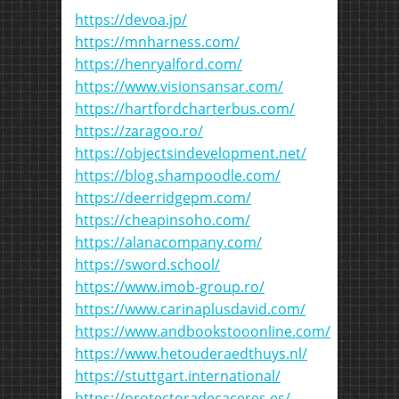
https://devoa.jp/
https://mnharness.com/
https://henryalford.com/
https://www.visionsansar.com/
https://hartfordcharterbus.com/
https://zaragoo.ro/
https://objectsindevelopment.net/
https://blog.shampoodle.com/
https://deerridgepm.com/
https://cheapinsoho.com/
https://alanacompany.com/
https://sword.school/
https://www.imob-group.ro/
https://www.carinaplusdavid.com/
https://www.andbookstooonline.com/
https://www.hetouderaedthuys.nl/
https://stuttgart.international/
https://protectoradecaceres.es/