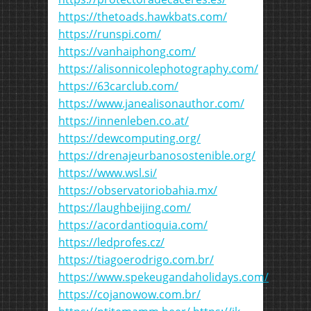
https://thetoads.hawkbats.com/
https://runspi.com/
https://vanhaiphong.com/
https://alisonnicolephotography.com/
https://63carclub.com/
https://www.janealisonauthor.com/
https://innenleben.co.at/
https://dewcomputing.org/
https://drenajeurbanosostenible.org/
https://www.wsl.si/
https://observatoriobahia.mx/
https://laughbeijing.com/
https://acordantioquia.com/
https://ledprofes.cz/
https://tiagoerodrigo.com.br/
https://www.spekeugandaholidays.com/
https://cojanowow.com.br/