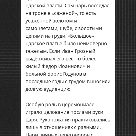
царской власти. Сам царь восседал
на троне в «саженой», то есть
усаженной золотом и
самоцветами, шубе, с золотыми
цепями на груди. «Большое»
царское платье было неимоверно
тяжелым. Если Иван Грозный
выдерживал его вес, то более
хилый Федор Иоаннович и
больной Борис Годунов в
последние годы с трудом выносили
долгую аудиенцию.
Особую роль в церемониале
играло целование послами руки
царя. Рукопожатия практиковались
лишь в отношениях с равными.
Цари личных переговоров с