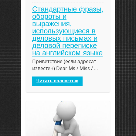
Стандартные фразы,
обороты и
выражения,
использующиеся в
деловых письмах и
деловой переписке
на английском языке
Приветствие (если адресат
известен) Dear Ms / Miss / ...
Читать полностью