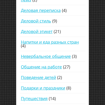
Деловая переписка
(4)
Деловой стиль
(9)
Деловой этикет
(21)
Напитки и еда разных стран
(4)
Невербальное общение
(3)
Общение на работе
(27)
Поведение детей
(2)
Подарки и праздники
(8)
Путешествия
(14)