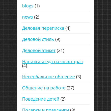
blogs
(1)
news
(2)
Деловая переписка
(4)
Деловой стиль
(9)
Деловой этикет
(21)
Напитки и еда разных стран
(4)
Невербальное общение
(3)
Общение на работе
(27)
Поведение детей
(2)
Подарки и праздники
(8)